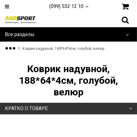
(099) 532 12 10
Все разделы
Дайвинг и плавание
Коврик надувной, 188*64*4см, голубой, велюр
Одежда и обувь
Коврик надувной,
Туризм и активный отдых
188*64*4см, голубой,
велюр
Игровые Виды
Единоборства
КРАТКО О ТОВАРЕ
Йога, фитнес и гимнастика
Тренажеры