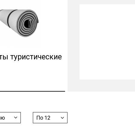
ты туристические
ию
По 12