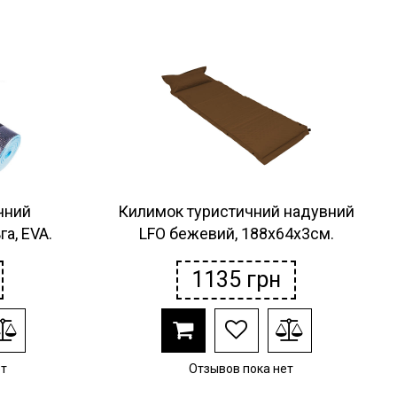
чний
Килимок туристичний надувний
а, EVA.
LFO бежевий, 188х64х3см.
1135
грн
ет
Отзывов пока нет