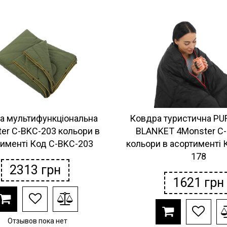
а мультифункціональна
Ковдра туристична P
er C-BKC-203 кольори в
BLANKET 4Monster C
тименті Код C-BKC-203
кольори в асортименті 
178
2313
грн
1621
грн
Отзывов пока нет