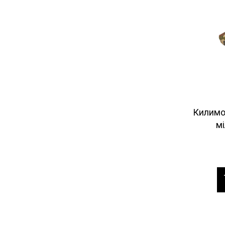
Килимо
мі