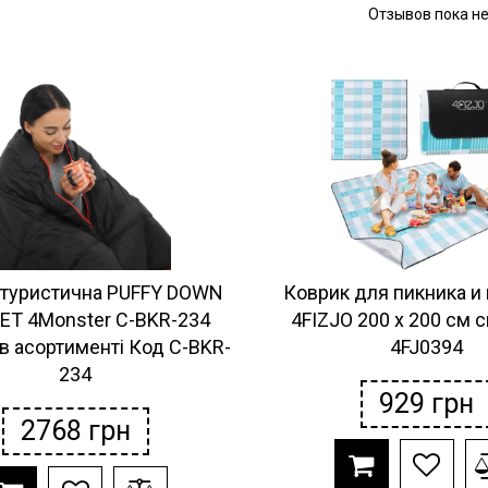
Отзывов пока н
 туристична PUFFY DOWN
Коврик для пикника и
ET 4Monster C-BKR-234
4FIZJO 200 x 200 см 
в асортименті Код C-BKR-
4FJ0394
234
929
грн
2768
грн