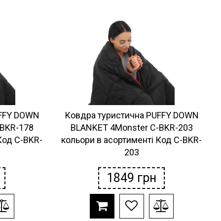
UFFY DOWN
Ковдра туристична PUFFY DOWN
-BKR-178
BLANKET 4Monster C-BKR-203
Код C-BKR-
кольори в асортименті Код C-BKR-
203
1849
грн