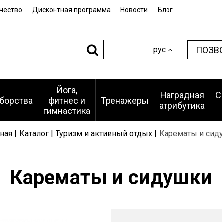
чество
Дисконтная программа
Новости
Блог
ПОЗВ
рус
Йога,
Наградная
С
борства
фитнес и
Тренажеры
атрибутика
гимнастика
ная |
Каталог |
Туризм и активный отдых |
Карематы и сид
Карематы и сидушки