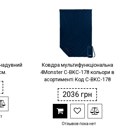
 надувний
Ковдра мультифункціональна
см.
4Monster C-BKC-178 кольори в
асортименті Код C-BKC-178
2036
грн
ет
Отзывов пока нет