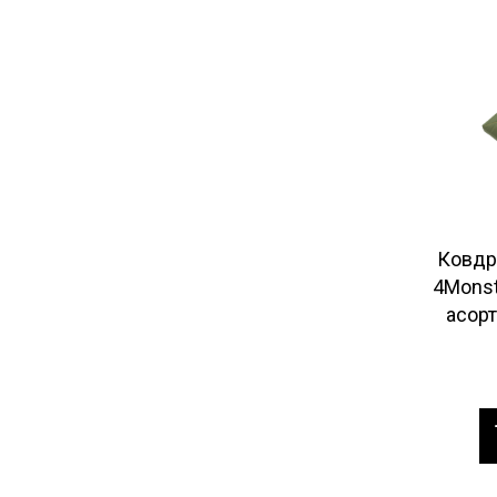
Ковдр
4Monst
асор