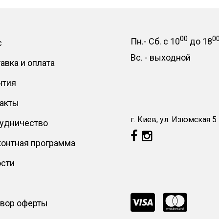
00
0
Пн.- Сб.
с
10
до
18
с
Вс. -
выходной
авка и оплата
нтия
акты
г. Киев, ул. Изюмская 5
удничество
онтная программа
сти
вор оферты