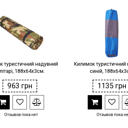
к туристичний надувний
Килимок туристичний
літарі, 188х64х3см.
синій, 188х64х3
963
грн
1135
грн
Отзывов пока нет
Отзывов пока н