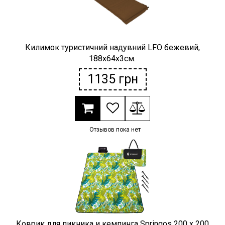
Килимок туристичний надувний LFO бежевий,
188х64х3см.
1135
грн
Отзывов пока нет
Коврик для пикника и кемпинга Springos 200 x 200