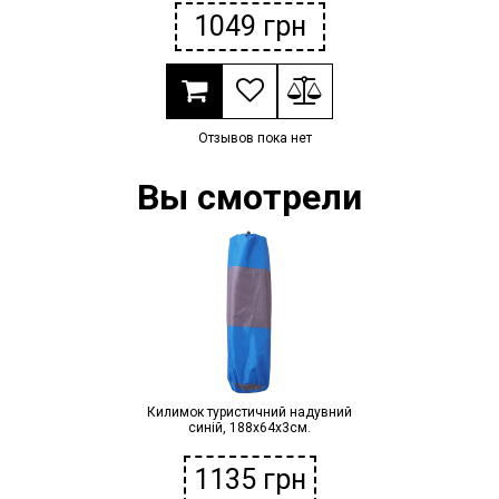
1049
грн
Отзывов пока нет
Вы смотрели
Килимок туристичний надувний
синій, 188х64х3см.
1135
грн