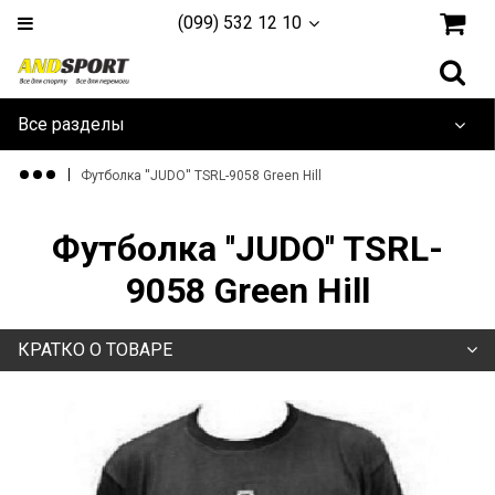
(099) 532 12 10
Все разделы
Дайвинг и плавание
Футболка ''JUDO'' TSRL-9058 Green Hill
Одежда и обувь
Футболка ''JUDO'' TSRL-
Туризм и активный отдых
9058 Green Hill
Игровые Виды
КРАТКО О ТОВАРЕ
Единоборства
Йога, фитнес и гимнастика
Тренажеры