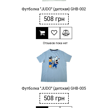
Футболка ''JUDO'' (детская) GHB-002
508
грн
Отзывов пока нет
Футболка ''JUDO'' (детская) GHB-005
508
грн