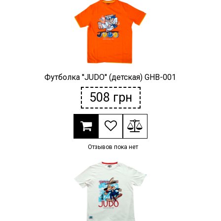
Футболка ''JUDO'' (детская) GHB-001
508
грн
Отзывов пока нет