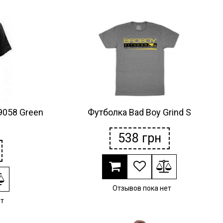
-9058 Green
Футболка Bad Boy Grind S
538
грн
Отзывов пока нет
ет