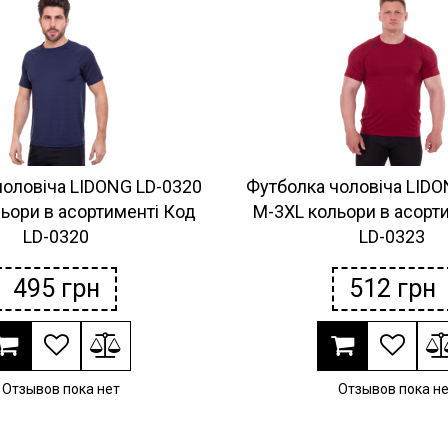
чоловіча LIDONG LD-0320
Футболка чоловіча LIDO
ьори в асортименті Код
M-3XL кольори в асорт
LD-0320
LD-0323
495
грн
512
грн
Отзывов пока нет
Отзывов пока н