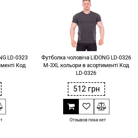
NG LD-0323
Футболка чоловіча LIDONG LD-0326
именті Код
M-3XL кольори в асортименті Код
LD-0326
512
грн
ет
Отзывов пока нет