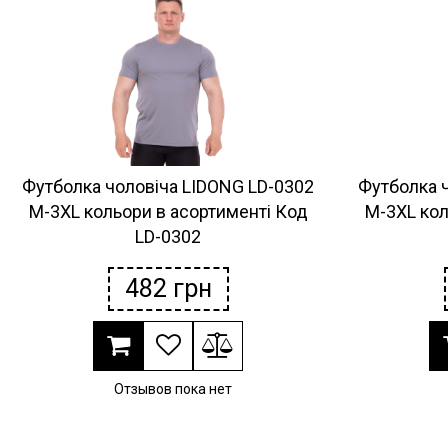
Футболка чоловіча LIDONG LD-0302
Футболка 
M-3XL кольори в асортименті Код
M-3XL кол
LD-0302
482
грн
Отзывов пока нет