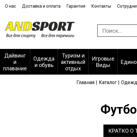
О нас
Доставка и оплата
Гарантия
Контакты
Сотрудни
Дайвинг
Туризм и
Одежда
Игровые
и
активный
Едино
и обувь
Виды
плавание
отдых
Главная |
Каталог |
Одежда
Футбол
КРАТКО О 