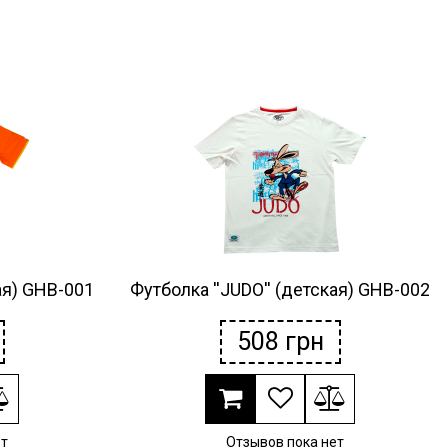
ая) GHB-001
Футболка ''JUDO'' (детская) GHB-002
508
грн
ет
Отзывов пока нет