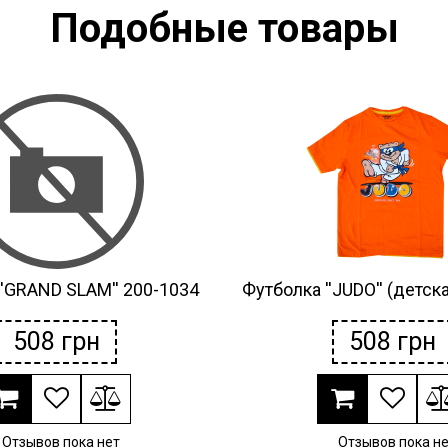
Подобные товары
''GRAND SLAM'' 200-1034
Футболка ''JUDO'' (детск
508
грн
508
грн
Отзывов пока нет
Отзывов пока н