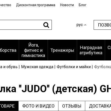
чество
Дисконтная программа
Новости
Блог
ПОЗВ
рус
Йога,
Наградная
С
борства
фитнес и
Тренажеры
атрибутика
гимнастика
 и обувь |
Мужская одежда |
Футболки и майки |
Футболка
ка ''JUDO'' (детская) 
ТОВАРЕ
ФОТО И ВИДЕО
ОТЗЫВЫ
ДОСТАВКА