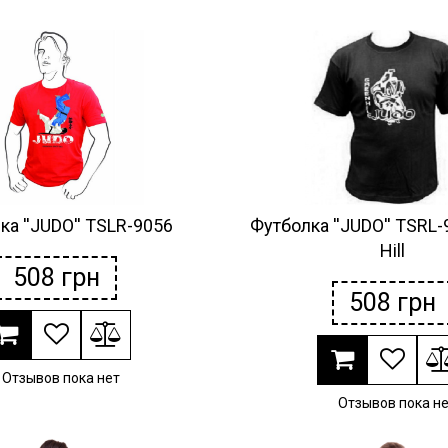
а ''JUDO'' TSLR-9056
Футболка ''JUDO'' TSRL
Hill
508
грн
508
грн
Отзывов пока нет
Отзывов пока н