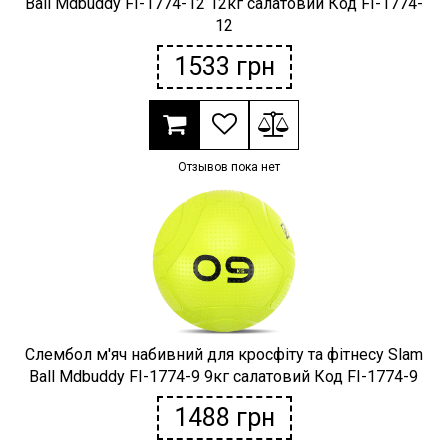
Ball Mdbuddy FI-1774-12 12кг салатовий Код FI-1774-
12
1533
грн
Отзывов пока нет
Слембол м'яч набивний для кросфіту та фітнесу Slam
Ball Mdbuddy FI-1774-9 9кг салатовий Код FI-1774-9
1488
грн