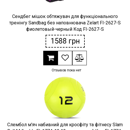
Сендбег мішок обтяжувач для функціонального
тренінгу Sandbag без наповнювача Zelart FI-2627-S
фиолетовый-черный Код FI-2627-S
1588
грн
Отзывов пока нет
Слембол м'яч набивний для кросфіту та фітнесу Slam