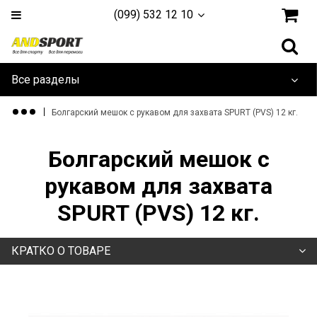
(099) 532 12 10
Все разделы
Дайвинг и плавание
Болгарский мешок c рукавом для захвата SPURT (PVS) 12 кг.
Одежда и обувь
Болгарский мешок c
Туризм и активный отдых
рукавом для захвата
SPURT (PVS) 12 кг.
Игровые Виды
Единоборства
КРАТКО О ТОВАРЕ
Йога, фитнес и гимнастика
Тренажеры