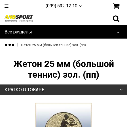
(099) 532 12 10
Все разделы
Дайвинг и плавание
Жетон 25 мм (большой теннис) зол. (пп)
Одежда и обувь
Жетон 25 мм (большой
Туризм и активный отдых
теннис) зол. (пп)
Игровые Виды
КРАТКО О ТОВАРЕ
Единоборства
Йога, фитнес и гимнастика
Тренажеры