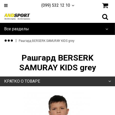
(099) 532 12 10
Все разделы
Дайвинг и плавание
Рашгард BERSERK SAMURAY KIDS grey
Одежда и обувь
Рашгард BERSERK
Туризм и активный отдых
SAMURAY KIDS grey
Игровые Виды
КРАТКО О ТОВАРЕ
Единоборства
Йога, фитнес и гимнастика
Тренажеры