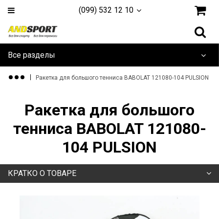
(099) 532 12 10
Все разделы
Дайвинг и плавание
Ракетка для большого тенниса BABOLAT 121080-104 PULSION
Одежда и обувь
Ракетка для большого
Туризм и активный отдых
тенниса BABOLAT 121080-
104 PULSION
Игровые Виды
Единоборства
КРАТКО О ТОВАРЕ
Йога, фитнес и гимнастика
Тренажеры