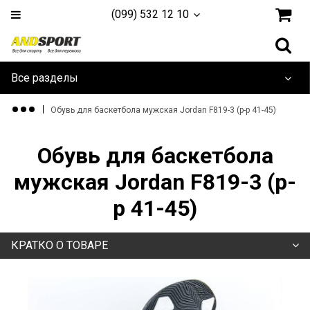
(099) 532 12 10
Все разделы
Дайвинг и плавание
Обувь для баскетбола мужская Jordan F819-3 (р-р 41-45)
Одежда и обувь
Обувь для баскетбола
Туризм и активный отдых
мужская Jordan F819-3 (р-
р 41-45)
Игровые Виды
Единоборства
КРАТКО О ТОВАРЕ
Йога, фитнес и гимнастика
Тренажеры