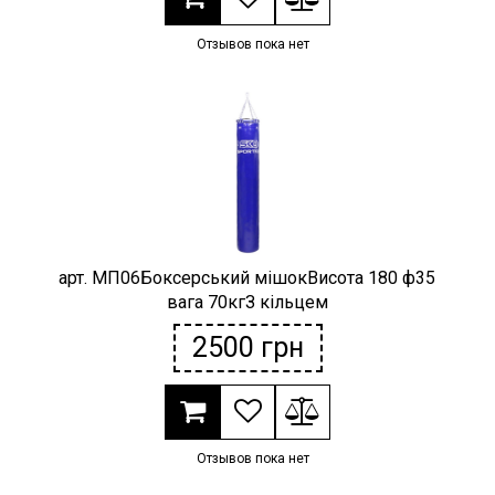
Отзывов пока нет
арт. МП06Боксерський мішокВисота 180 ф35
вага 70кгЗ кільцем
2500
грн
Отзывов пока нет