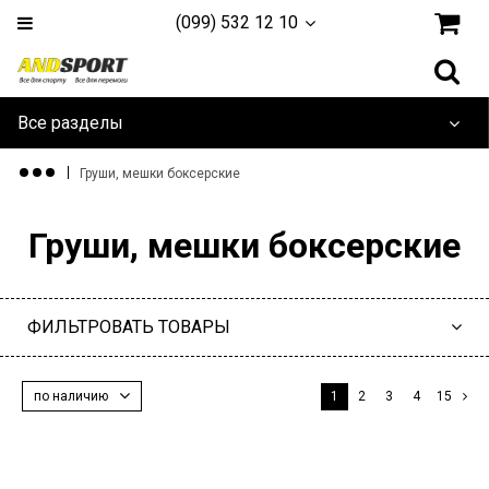
(099) 532 12 10
Все разделы
Дайвинг и плавание
Груши, мешки боксерские
Одежда и обувь
Груши, мешки боксерские
Туризм и активный отдых
ФИЛЬТРОВАТЬ ТОВАРЫ
Игровые Виды
Единоборства
по наличию
1
2
3
4
15
Йога, фитнес и гимнастика
Тренажеры