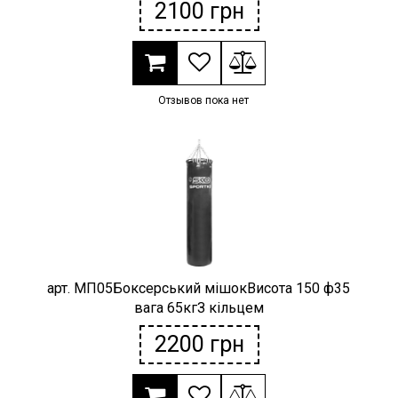
2100
грн
Отзывов пока нет
арт. МП05Боксерський мішокВисота 150 ф35
вага 65кгЗ кільцем
2200
грн