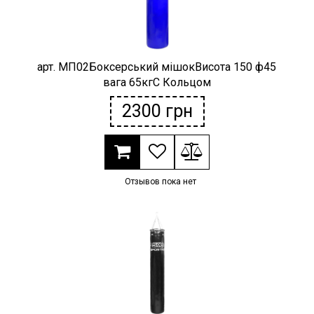
арт. МП02Боксерський мішокВисота 150 ф45
вага 65кгС Кольцом
2300
грн
Отзывов пока нет