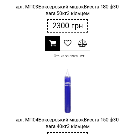
арт. МП03Боксерський мішокВисота 180 ф30
вага 50кгЗ кільцем
2300
грн
Отзывов пока нет
арт. МП04Боксерський мішокВисота 150 ф30
вага 40кгЗ кільцем