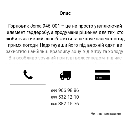
Опис
Горловик Joma 946-001 – це не просто утеплюючий
елемент гардеробу, а продумане рішення для тих, хто
любить активний спосіб життя та не хоче залежати від
примх погоди. Надягнувши його під верхній одяг, ви
захистите найбільш вразливу зону від вітру та холоду.
Він особливо зручний при їзді велосипедом, під час
зимових тренувань або прогулянок на свіжому повітрі.
Легкий, але теплий, цей аксесуар не обмежує рухів,
легко одягається і знімається, не створює зайвого
об'єму та гармонійно поєднується з будь-яким стилем
966 98 86
099
одягу — від спортивного до повсякденного. Завдяки
532 12 10
099
структурі матеріалу, що дихає, шкіра під ним
882 15 76
068
залишається сухою, а приємна на дотик внутрішня
підкладка робить носіння особливо комфортним.
Читать полностью
Виготовлений горловик із високоякісного поліестеру,