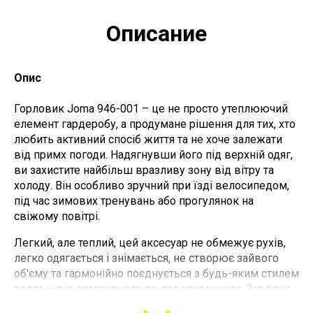
а внутрішня частина виконана з м'якого флісу, який
чудово зберігає тепло. Матеріал не втрачає форму з
Описание
часом, стійкий до зношування та легко піддається
пранню. Універсальний крій та щільне прилягання
забезпечують надійний захист від холоду, не
Опис
вимагаючи додаткових зусиль для догляду чи
припасування.
Горловик Joma 946-001 – це не просто утеплюючий
Призначення
елемент гардеробу, а продумане рішення для тих, хто
любить активний спосіб життя та не хоче залежати
Флісовий горловик призначений для надійного захисту
від примх погоди. Надягнувши його під верхній одяг,
шиї в холодну пору року. Він підходить як чоловікам,
ви захистите найбільш вразливу зону від вітру та
так і жінкам, і стане незамінним аксесуаром в осінньо-
холоду. Він особливо зручний при їзді велосипедом,
зимовий сезон для прогулянок, пробіжок, активного
під час зимових тренувань або прогулянок на
відпочинку або повсякденного носіння.
свіжому повітрі.
Переваги:
Легкий, але теплий, цей аксесуар не обмежує рухів,
легко одягається і знімається, не створює зайвого
Його можна носити не тільки як класичний горловик,
об'єму та гармонійно поєднується з будь-яким стилем
але й використовувати як маску, легку шапку або
одягу — від спортивного до повсякденного. Завдяки
пов'язку, при необхідності закриваючи нижню частину
структурі матеріалу, що дихає, шкіра під ним
обличчя від морозу та вітру.