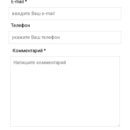
Переваги:
E-mail
*
Його можна носити не тільки як класичний
горловик, але й використовувати як маску,
Телефон
легку шапку або пов'язку, при необхідності
закриваючи нижню частину обличчя від морозу
та вітру.
У складеному вигляді горловик займає мінімум
Комментарий
*
місця, легко розміщується в кишені або сумці,
тому ви завжди можете взяти його з собою.
Не викликає подразнення на шкірі завдяки
м'якій внутрішній поверхні та відсутності грубих
швів, що робить його ідеальним вибором для
чутливої ​​шкіри.
Стильний і лаконічний зовнішній вигляд моделі,
який дозволяє легко поєднувати горловик з
різним верхнім одягом — пуховик, парк або
спортивну куртку.