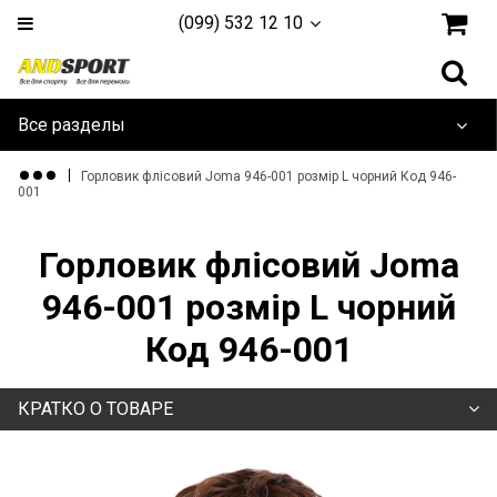
(099) 532 12 10
Все разделы
Дайвинг и плавание
Горловик флісовий Joma 946-001 розмір L чорний Код 946-
001
Одежда и обувь
Горловик флісовий Joma
Туризм и активный отдых
946-001 розмір L чорний
Игровые Виды
Код 946-001
Единоборства
КРАТКО О ТОВАРЕ
Йога, фитнес и гимнастика
Тренажеры