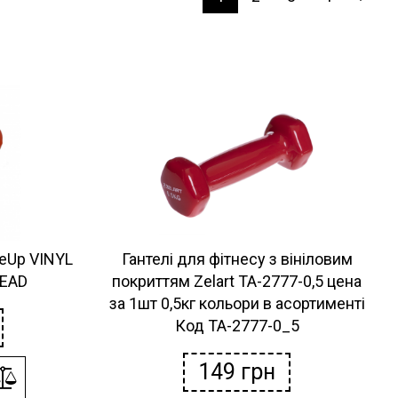
iveUp VINYL
Гантелі для фітнесу з вініловим
HEAD
покриттям Zelart TA-2777-0,5 цена
за 1шт 0,5кг кольори в асортименті
Код TA-2777-0_5
149
грн