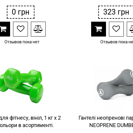
0
грн
323
грн
Отзывов пока нет
Отзывов пока н
для фітнесу, вініл, 1 кг х 2
Гантелі неопренові па
Кольори в асортименті.
NEOPRENE DUMB