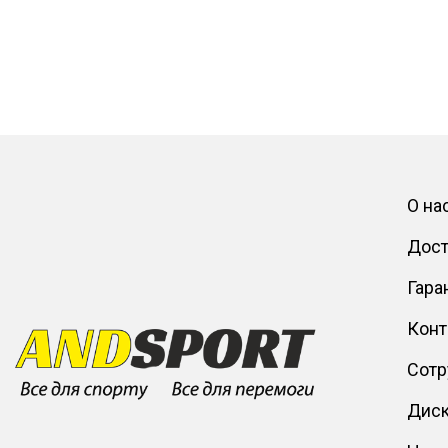
О на
Дост
Гара
Конт
Сотр
Диск