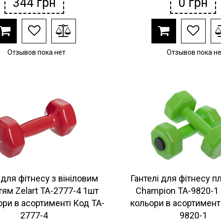
344
грн
0
грн
Отзывов пока нет
Отзывов пока н
 для фітнесу з вініловим
Гантелі для фітнесу п
ям Zelart TA-2777-4 1шт
Champion TA-9820-1 
ори в асортименті Код TA-
кольори в асортимент
2777-4
9820-1