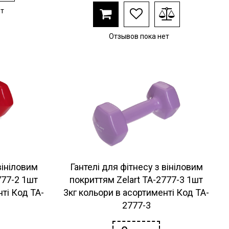
ет
Отзывов пока нет
вініловим
Гантелі для фітнесу з вініловим
777-2 1шт
покриттям Zelart TA-2777-3 1шт
нті Код TA-
3кг кольори в асортименті Код TA-
2777-3