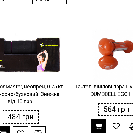
ronMaster, неопрен, 0.75 кг
Гантелі вінілові пара L
 чорно/бузковий. Знижка
DUMBBELL EGG 
від 10 пар.
564
грн
484
грн