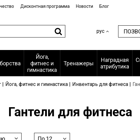
чество
Дисконтная программа
Новости
Блог
ПОЗВ
рус
Йога,
Наградная
С
борства
фитнес и
Тренажеры
атрибутика
гимнастика
 |
Йога, фитнес и гимнастика |
Инвентарь для фитнеса |
Ган
Гантели для фитнеса
ию
По 12