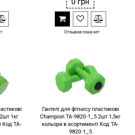
0
грн
ет
Отзывов пока нет
ластикові
Гантелі для фітнесу пластикові
2шт 1кг
Champion TA-9820-1_5 2шт 1,5кг
і Код TA-
кольори в асортименті Код TA-
9820-1_5