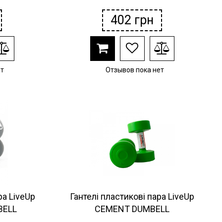
402
грн
ет
Отзывов пока нет
ра LiveUp
Гантелі пластикові пара LiveUp
BELL
CEMENT DUMBELL