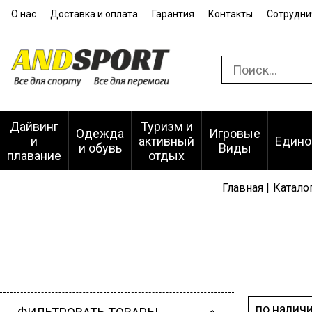
О нас
Доставка и оплата
Гарантия
Контакты
Сотрудни
Дайвинг
Туризм и
Одежда
Игровые
и
активный
Едино
и обувь
Виды
плавание
отдых
Главная |
Каталог
по налич