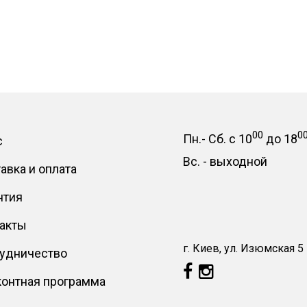
00
0
Пн.- Сб.
с
10
до
18
с
Вс. -
выходной
авка и оплата
нтия
акты
г. Киев, ул. Изюмская 5
удничество
онтная программа