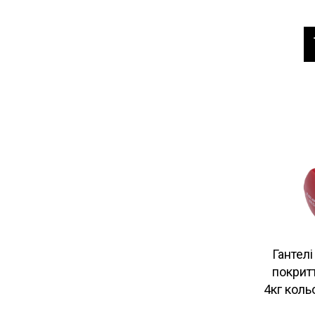
Гантелі
покритт
4кг коль