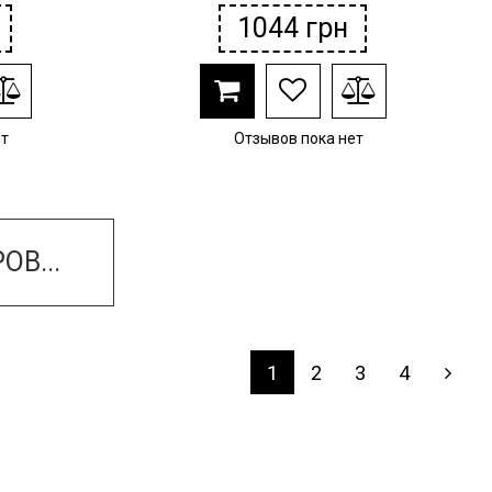
1044
грн
ет
Отзывов пока нет
ОВ...
1
2
3
4