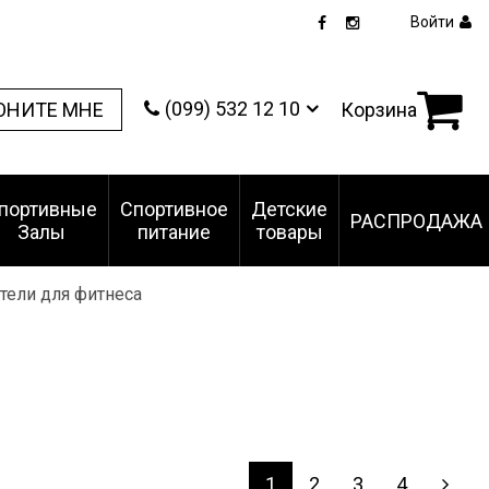
Войти
(099) 532 12 10
ОНИТЕ МНЕ
Корзина
портивные
Спортивное
Детские
РАСПРОДАЖА
Залы
питание
товары
тели для фитнеса
1
2
3
4