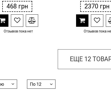
468
грн
2370
грн
Отзывов пока нет
Отзывов пока н
ЕЩЕ
12
ТОВАР
ию
По 12