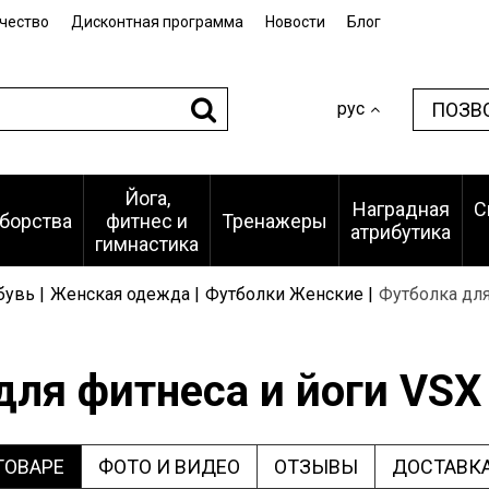
чество
Дисконтная программа
Новости
Блог
ПОЗВ
рус
Йога,
Наградная
С
борства
фитнес и
Тренажеры
атрибутика
гимнастика
увь |
Женская одежда |
Футболки Женские |
Футболка для
для фитнеса и йоги VSX
ТОВАРЕ
ФОТО И ВИДЕО
ОТЗЫВЫ
ДОСТАВКА