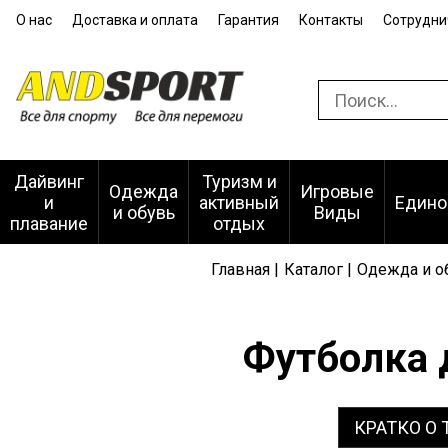
О нас
Доставка и оплата
Гарантия
Контакты
Сотрудни
Дайвинг
Туризм и
Одежда
Игровые
и
активный
Едино
и обувь
Виды
плавание
отдых
Главная |
Каталог |
Одежда и об
Футболка 
КРАТКО О 