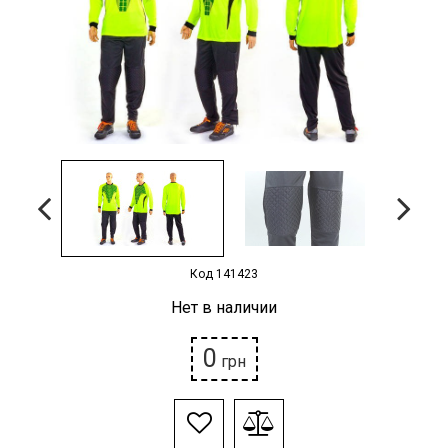
Наградная атрибутика
Спортивные Залы
Спортивное питание
Детские товары
РАСПРОДАЖА
Условия возврата
Код 141423
Нет в наличии
0
грн