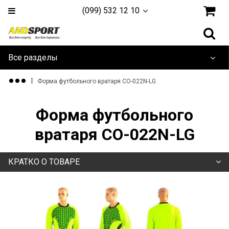
(099) 532 12 10
Все разделы
Дайвинг и плавание
Форма футбольного вратаря CO-022N-LG
Одежда и обувь
Форма футбольного
Туризм и активный отдых
вратаря CO-022N-LG
Игровые Виды
КРАТКО О ТОВАРЕ
Единоборства
Йога, фитнес и гимнастика
Тренажеры