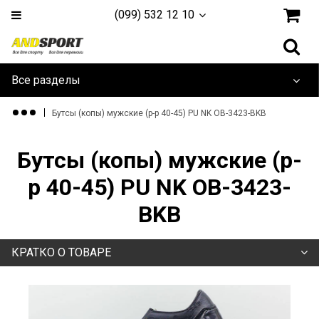
(099) 532 12 10
Все разделы
Дайвинг и плавание
Бутсы (копы) мужские (р-р 40-45) PU NK OB-3423-BKB
Одежда и обувь
Бутсы (копы) мужские (р-
Туризм и активный отдых
р 40-45) PU NK OB-3423-
BKB
Игровые Виды
Единоборства
КРАТКО О ТОВАРЕ
Йога, фитнес и гимнастика
Тренажеры