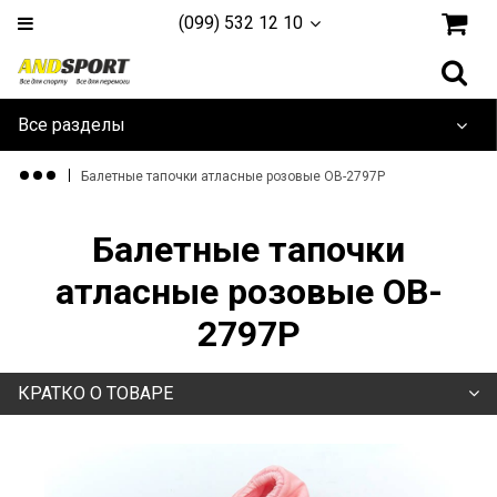
(099) 532 12 10
Все разделы
Дайвинг и плавание
Балетные тапочки атласные розовые OB-2797P
Одежда и обувь
Балетные тапочки
Туризм и активный отдых
атласные розовые OB-
2797P
Игровые Виды
Единоборства
КРАТКО О ТОВАРЕ
Йога, фитнес и гимнастика
Тренажеры