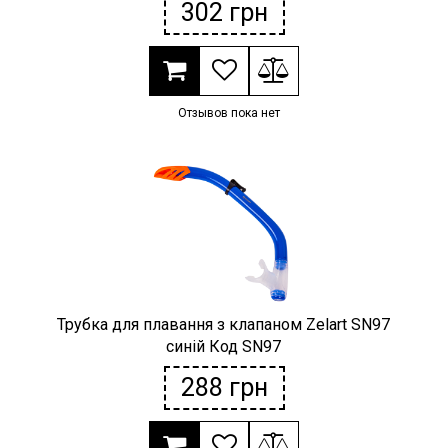
302
грн
Отзывов пока нет
Трубка для плавання з клапаном Zelart SN97
синій Код SN97
288
грн